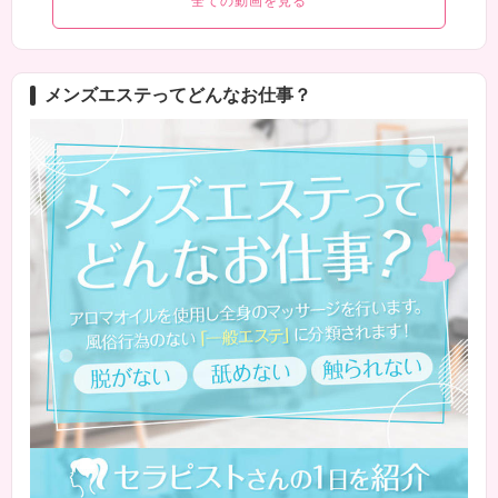
全ての動画を見る
メンズエステってどんなお仕事？