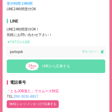
受付時間 24時間
LINE24時間受付OK
LINE
LINE24時間受付OK！
気軽にお問い合わせ下さい！
▼PATIOのLINE
patiojob
IDをコピー：
LINEから応募する
電話番号
「ともJOB見た」でスムーズ対応
TEL:
090-3035-8857
SMS(ショｰトメッセｰジ)で応募する