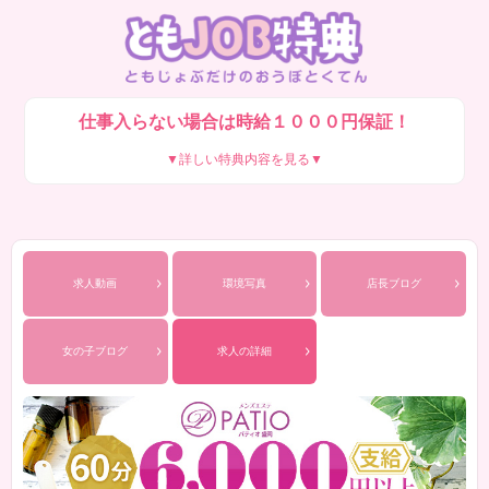
仕事入らない場合は時給１０００円保証！
▼詳しい特典内容を見る▼
求人動画
環境写真
店長ブログ
女の子ブログ
求人の詳細