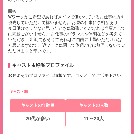
回答
Wワークがご希望であればメインで働かれているお仕事の方を
優先していただいて構いません。 お昼の仕事に余裕があり、
今日働けそうだなと思ったときに勤務いただければ当店として
は問題ございません。 お仕事のバランスや体調などを考えて
いただき、 出勤できそうであればご自由に出勤いただければ
と思いますので、 Wワークに関して体調だけは無理しないでい
ただけますと幸いです。
キャスト＆顧客プロファイル
おおよそのプロファイル情報です。目安としてご活用下さい。
キャスト編
キャストの年齢層
キャストの人数
20代が多い
11～20人