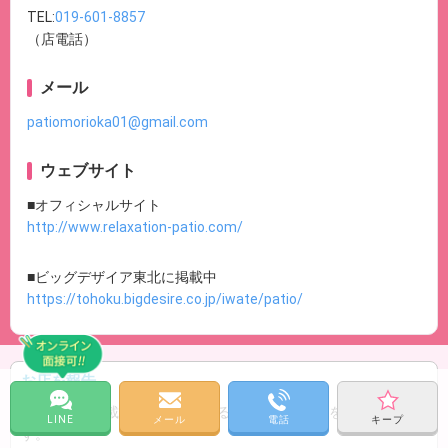
TEL:
019-601-8857
（店電話）
メール
patiomorioka01@gmail.com
ウェブサイト
■オフィシャルサイト
http://www.relaxation-patio.com/
■ビッグデザイア東北に掲載中
https://tohoku.bigdesire.co.jp/iwate/patio/
お店を報告
このお店の掲載内容に問題がある場合は、ご報告をお願いしま
LINE
メール
電話
キープ
す。