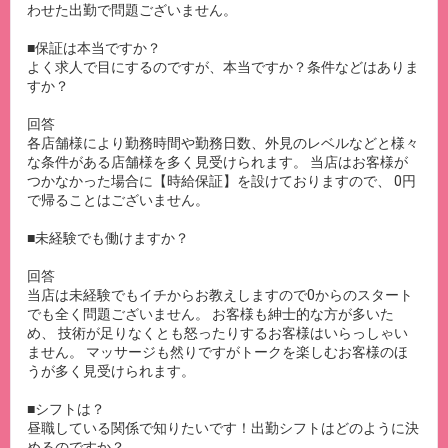
わせた出勤で問題ございません。
■保証は本当ですか？
よく求人で目にするのですが、本当ですか？条件などはありま
すか？
回答
各店舗様により勤務時間や勤務日数、外見のレベルなどと様々
な条件がある店舗様を多く見受けられます。 当店はお客様が
つかなかった場合に【時給保証】を設けておりますので、 0円
で帰ることはございません。
■未経験でも働けますか？
回答
当店は未経験でもイチからお教えしますので0からのスタート
でも全く問題ございません。 お客様も紳士的な方が多いた
め、 技術が足りなくとも怒ったりするお客様はいらっしゃい
ません。 マッサージも然りですがトークを楽しむお客様のほ
うが多く見受けられます。
■シフトは？
昼職している関係で知りたいです！出勤シフトはどのように決
めるのですか？