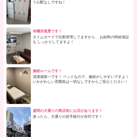
う心配なしですね！
待機所風景です！
タイムカードで出勤管理してますから、 お給料の時給保証
も しっかりしてますよ！
施術ルームです！
清潔感第一です！ ベッドなので、施術がしやすいですよ！
いかがわしい雰囲気は一切なしですからご安心ください！
盛岡の大通りの商店街にお店があります！
迷ったら、大通りの岩手銀行が目印です！