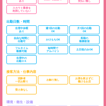
あり
支払い無し
スカウト業者を
利用していない
出勤日数・時間
生理中休暇
週1回の出勤
月1回の出勤
あり
OK
OK
自由な時間に
長期の
かけもちOK
出勤可
勤務歓迎
フルタイム
短時間で
土日祝のみOK
勤務可能
アルバイト
生理中の
出勤ＯＫ
接客方法・仕事内容
泥酔者
お酒を飲まずに
お触り無し
一切お断り
働けるお店
受け身なし
環境・衛生・設備