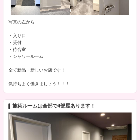
写真の左から
・入り口
・受付
・待合室
・シャワールーム
全て新品・新しいお店です！
気持ちよく働きましょう！！！
施術ルームは全部で4部屋あります！