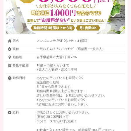
店名
メンズエステ PATIO(パティオ)盛岡
業種
一般ﾒﾝｽﾞｴｽﾃ･ﾘﾌﾚ･ﾏｯｻｰｼﾞ（店舗型･一般求人）
勤務地
岩手県盛岡市大通2丁目7-26
募集年齢層
18歳～35歳くらいまで
※素人さん歓迎・高校生不可
勤務日時
あなたの空いているお時間でOK。
完全自由出勤制
月1日から勤務できます！
勤務時間1時間以上から働けます！
詳しい勤務時間は、お店にお問い合わせ下さい。
※あなたの空いているお時間でOK
※詳細はお店にお問い合わせ下さい。
給料
(時給)
詳しくはお問い合わせ下さい。
(日給)
30,000円以上可
60分コースで5,000円支給！
お仕事が入らない場合でも、時給保証1000円ですから