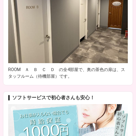
ROOM Ａ Ｂ Ｃ Ｄ の全4部屋で、奥の茶色の扉は、ス
タッフルーム（待機部屋）です。
ソフトサービスで初心者さんも安心！