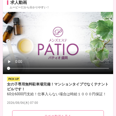
求人動画
ムービーだから分かりやすい！
女の子専用無料駐車場完備！マンションタイプでなくテナント
ビルです！
60分6000円支給！仕事入らない場合は時給１０００円保証！
2026/08/06(木) 07:00