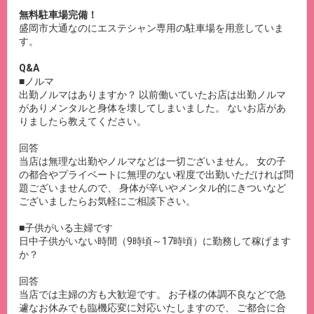
無料駐車場完備！
盛岡市大通なのにエステシャン専用の駐車場を用意していま
す。
Q&A
■ノルマ
出勤ノルマはありますか？ 以前働いていたお店は出勤ノルマ
がありメンタルと身体を壊してしまいました。 ないお店があ
りましたら教えてください。
回答
当店は無理な出勤やノルマなどは一切ございません。 女の子
の都合やプライベートに無理のない程度で出勤いただければ問
題ございませんので、 身体が辛いやメンタル的にきついなど
ございましたらお気軽にご相談下さい。
■子供がいる主婦です
日中子供がいない時間（9時頃～17時頃）に勤務して稼げます
か？
回答
当店では主婦の方も大歓迎です。 お子様の体調不良などで急
遽なお休みでも臨機応変に対応いたしますので、 ご都合に合