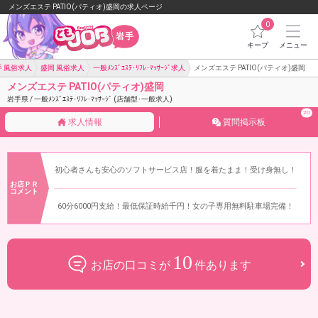
メンズエステ PATIO(パティオ)盛岡の求人ページ
0
岩手
キープ
メニュー
手 風俗求人
盛岡 風俗求人
一般ﾒﾝｽﾞｴｽﾃ･ﾘﾌﾚ･ﾏｯｻｰｼﾞ求人
メンズエステ PATIO(パティオ)盛岡
メンズエステ PATIO(パティオ)盛岡
岩手県 / 一般ﾒﾝｽﾞｴｽﾃ･ﾘﾌﾚ･ﾏｯｻｰｼﾞ (店舗型･一般求人)
20
求人情報
質問掲示板
初心者さんも安心のソフトサービス店！服を着たまま！受け身無し！
お店ＰＲ
コメント
60分6000円支給！最低保証時給千円！女の子専用無料駐車場完備！
10
お店の口コミが
件
あります