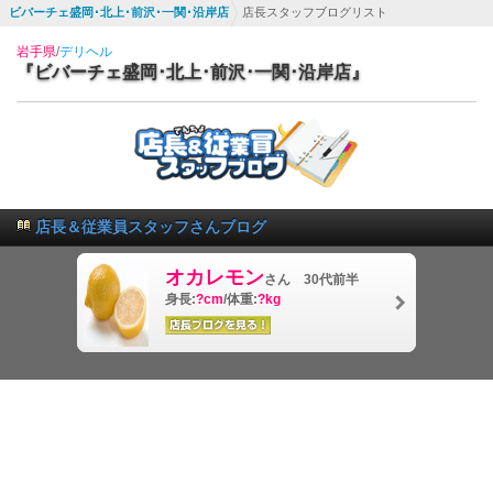
ビバーチェ盛岡･北上･前沢･一関･沿岸店
店長スタッフブログリスト
岩手県
/
デリヘル
『ビバーチェ盛岡･北上･前沢･一関･沿岸店』
店長＆従業員スタッフさんブログ
オカレモン
さん 30代前半
身長:
?cm
/体重:
?kg