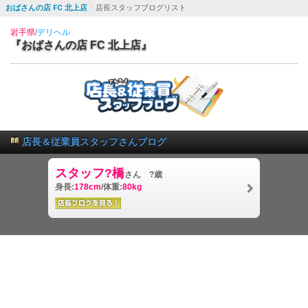
おばさんの店 FC 北上店
店長スタッフブログリスト
岩手県
/
デリヘル
『おばさんの店 FC 北上店』
店長＆従業員スタッフさんブログ
スタッフ?橋
さん ?歳
身長:
178cm
/体重:
80kg