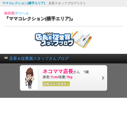
ママコレクション(横手エリア)
店長スタッフブログリスト
秋田県
/
デリヘル
『ママコレクション(横手エリア)』
店長＆従業員スタッフさんブログ
ネコママ店長
さん ?歳
身長:
?cm
/体重:
?kg