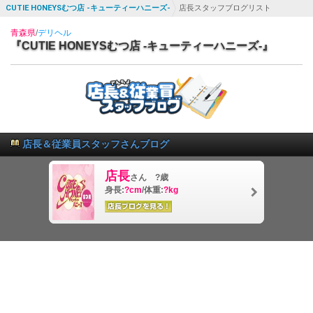
CUTIE HONEYSむつ店 -キューティーハニーズ-
店長スタッフブログリスト
青森県
/
デリヘル
『CUTIE HONEYSむつ店 -キューティーハニーズ-』
店長＆従業員スタッフさんブログ
店長
さん ?歳
身長:
?cm
/体重:
?kg