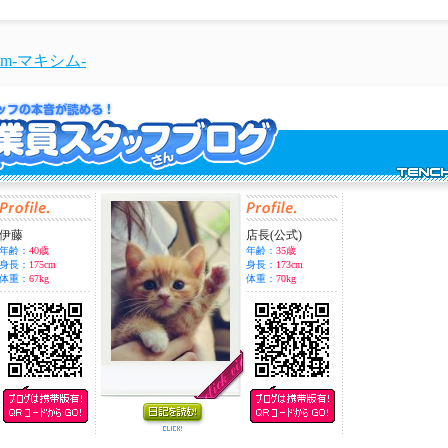
im-マキシム-
伊藤
店長(公式)
年齢：
40歳
年齢：
35歳
身長：
175cm
身長：
173cm
体重：
67kg
体重：
70kg