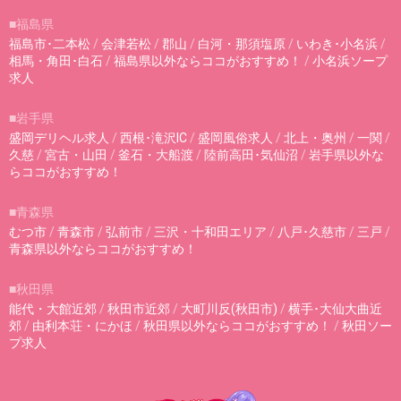
■福島県
福島市･二本松
/
会津若松
/
郡山
/
白河・那須塩原
/
いわき･小名浜
/
相馬・角田･白石
/
福島県以外ならココがおすすめ！
/
小名浜ソープ
求人
■岩手県
盛岡デリヘル求人
/
西根･滝沢IC
/
盛岡風俗求人
/
北上・奥州
/
一関
/
久慈
/
宮古・山田
/
釜石・大船渡
/
陸前高田･気仙沼
/
岩手県以外な
らココがおすすめ！
■青森県
むつ市
/
青森市
/
弘前市
/
三沢・十和田エリア
/
八戸･久慈市
/
三戸
/
青森県以外ならココがおすすめ！
■秋田県
能代・大館近郊
/
秋田市近郊
/
大町川反(秋田市)
/
横手･大仙大曲近
郊
/
由利本荘・にかほ
/
秋田県以外ならココがおすすめ！
/
秋田ソー
プ求人