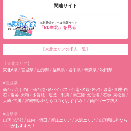
関連サイト
東北風俗デリヘル情報サイト
「BD東北」を見る
【東北エリアの求人一覧】
【東北エリア】
東北6県
/
宮城県
/
山形県
/
福島県
/
岩手県
/
青森県
/
秋田県
■宮城県
仙台
/
六丁の目･仙台港･泉バイパス
/
仙南･名取･岩沼
/
県南･亘理･白
石
/
富谷･大和
/
多賀城・塩釜・利府
/
南三陸･気仙沼
/
石巻･東松島
/
大崎･古川
/
宮城県以外ならココがおすすめ！
/
仙台ソープ求人
■山形県
山形市近郊
/
庄内・酒田
/
新庄エリア
/
米沢エリア
/
山形県以外なら
ココがおすすめ！