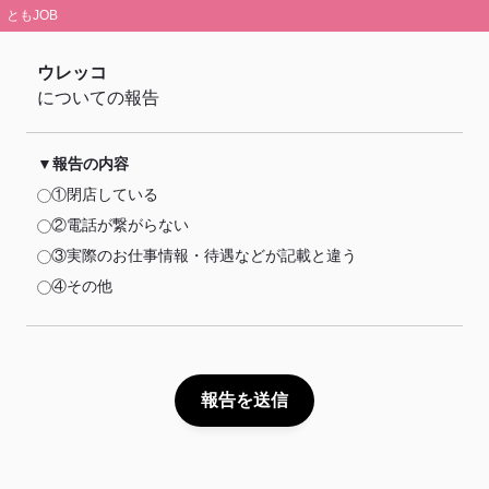
ともJOB
ウレッコ
についての報告
報告の内容
①閉店している
②電話が繋がらない
③実際のお仕事情報・待遇などが記載と違う
④その他
報告を送信