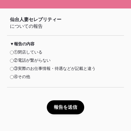
仙台人妻セレブリティー
についての報告
報告の内容
①閉店している
②電話が繋がらない
③実際のお仕事情報・待遇などが記載と違う
④その他
報告を送信